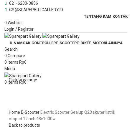
021-6230-3856
CS@SPAREPARTGALLERY.ID
TENTANG KAMI
KONTAK
0
Wishlist
Login / Register
DINAMO
AKI
CONTROLLER
E-SCOOTER
E-BIKE
E-MOTOR
LAINNYA
Search
0
Compare
0
items
Rp
0
Menu
Click to enlarge
0
items
Rp
0
Home
E-Scooter
Electric Scooter Sealup Q23 skuter listrik
otoped 12inch 48v1000w
Back to products