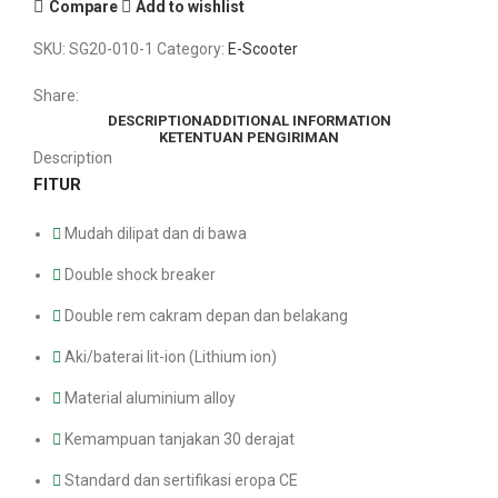
Compare
Add to wishlist
SKU:
SG20-010-1
Category:
E-Scooter
Share:
DESCRIPTION
ADDITIONAL INFORMATION
KETENTUAN PENGIRIMAN
Description
FITUR
Mudah dilipat dan di bawa
Double shock breaker
Double rem cakram depan dan belakang
Aki/baterai lit-ion (Lithium ion)
Material aluminium alloy
Kemampuan tanjakan 30 derajat
Standard dan sertifikasi eropa CE